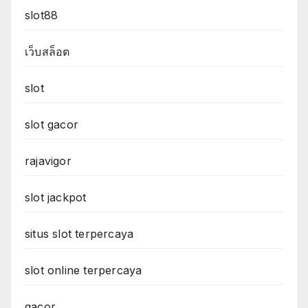
slot88
เว็บสล็อต
slot
slot gacor
rajavigor
slot jackpot
situs slot terpercaya
slot online terpercaya
gacor