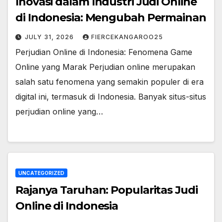
Inovasi dalam Industri Judi Online
di Indonesia: Mengubah Permainan
JULY 31, 2026
FIERCEKANGAROO25
Perjudian Online di Indonesia: Fenomena Game
Online yang Marak Perjudian online merupakan
salah satu fenomena yang semakin populer di era
digital ini, termasuk di Indonesia. Banyak situs-situs
perjudian online yang…
UNCATEGORIZED
Rajanya Taruhan: Popularitas Judi
Online di Indonesia