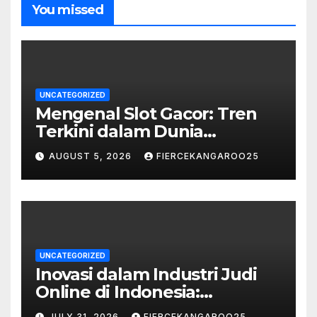
You missed
UNCATEGORIZED
Mengenal Slot Gacor: Tren
Terkini dalam Dunia
Permainan Judi Online
AUGUST 5, 2026
FIERCEKANGAROO25
UNCATEGORIZED
Inovasi dalam Industri Judi
Online di Indonesia:
Mengubah Permainan
JULY 31, 2026
FIERCEKANGAROO25