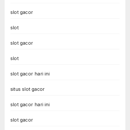
slot gacor
slot
slot gacor
slot
slot gacor hari ini
situs slot gacor
slot gacor hari ini
slot gacor