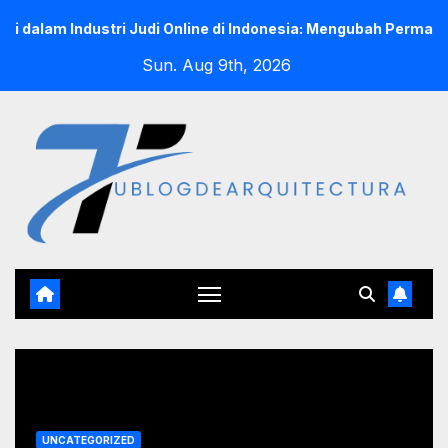
Skip
dustri Judi Online di Indonesia: Mengubah Permainan
Raja
to
Sun. Aug 9th, 2026
content
UNCATEGORIZED