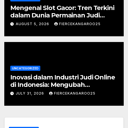
Mengenal Slot Gacor: Tren Terkini
dalam Dunia Permainan Judi
Online
AUGUST 5, 2026
FIERCEKANGAROO25
UNCATEGORIZED
Inovasi dalam Industri Judi Online
di Indonesia: Mengubah
Permainan
JULY 31, 2026
FIERCEKANGAROO25