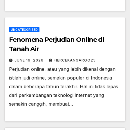
UNCATEGORIZED
Fenomena Perjudian Online di
Tanah Air
JUNE 16, 2026
FIERCEKANGAROO25
Perjudian online, atau yang lebih dikenal dengan
istilah judi online, semakin populer di Indonesia
dalam beberapa tahun terakhir. Hal ini tidak lepas
dari perkembangan teknologi internet yang
semakin canggih, membuat…