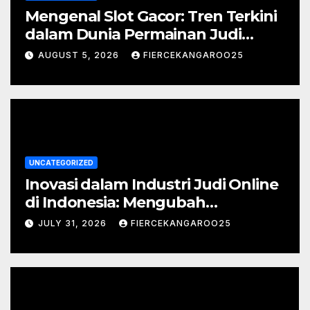
Mengenal Slot Gacor: Tren Terkini
dalam Dunia Permainan Judi
Online
AUGUST 5, 2026
FIERCEKANGAROO25
UNCATEGORIZED
Inovasi dalam Industri Judi Online
di Indonesia: Mengubah
Permainan
JULY 31, 2026
FIERCEKANGAROO25