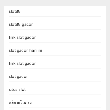
slot88
slot88 gacor
link slot gacor
slot gacor hari ini
link slot gacor
slot gacor
situs slot
สล็อตเว็บตรง