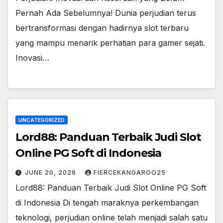
Pernah Ada Sebelumnya! Dunia perjudian terus
bertransformasi dengan hadirnya slot terbaru
yang mampu menarik perhatian para gamer sejati.
Inovasi…
UNCATEGORIZED
Lord88: Panduan Terbaik Judi Slot
Online PG Soft di Indonesia
JUNE 20, 2026
FIERCEKANGAROO25
Lord88: Panduan Terbaik Judi Slot Online PG Soft
di Indonesia Di tengah maraknya perkembangan
teknologi, perjudian online telah menjadi salah satu