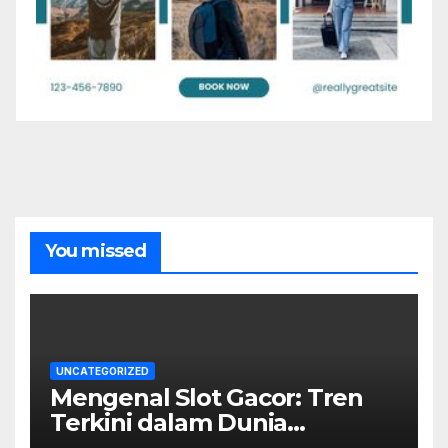
You missed
UNCATEGORIZED
Mengenal Slot Gacor: Tren
Terkini dalam Dunia
Permainan Judi Online