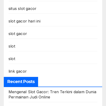
situs slot gacor
slot gacor hari ini
slot gacor
slot
slot
link gacor
Recent Posts
Mengenal Slot Gacor: Tren Terkini dalam Dunia
Permainan Judi Online