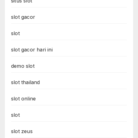
situs slot
slot gacor
slot
slot gacor hari ini
demo slot
slot thailand
slot online
slot
slot zeus