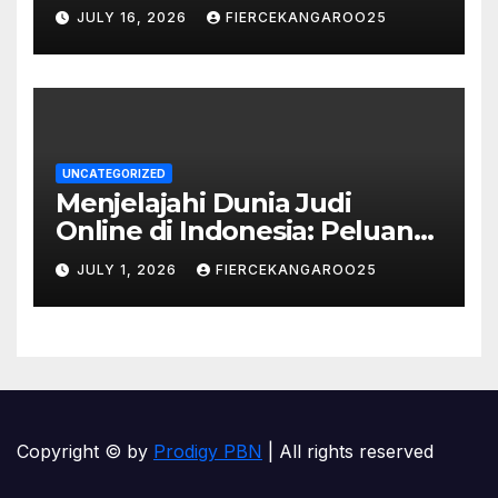
JULY 16, 2026
FIERCEKANGAROO25
UNCATEGORIZED
Menjelajahi Dunia Judi
Online di Indonesia: Peluang
dan Tantangan
JULY 1, 2026
FIERCEKANGAROO25
Copyright © by
Prodigy PBN
| All rights reserved