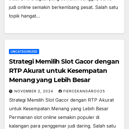
judi online semakin berkembang pesat. Salah satu
topik hangat…
UNCATEGORIZED
Strategi Memilih Slot Gacor dengan
RTP Akurat untuk Kesempatan
Menang yang Lebih Besar
NOVEMBER 2, 2024
FIERCEKANGAROO25
Strategi Memilih Slot Gacor dengan RTP Akurat
untuk Kesempatan Menang yang Lebih Besar
Permainan slot online semakin populer di
kalangan para penggemar judi daring. Salah satu