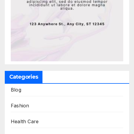
Categories
Blog
Fashion
Health Care