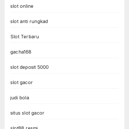
slot online
slot anti rungkad
Slot Terbaru
gacha168
slot deposit 5000
slot gacor
judi bola
situs slot gacor
slot88 resmi