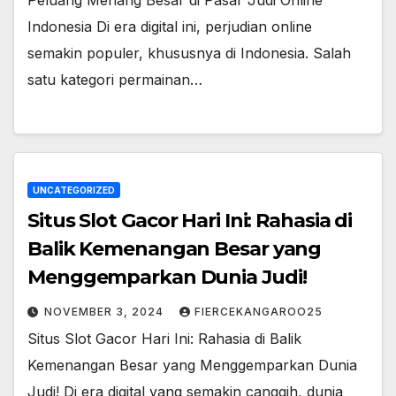
Peluang Menang Besar di Pasar Judi Online
Indonesia Di era digital ini, perjudian online
semakin populer, khususnya di Indonesia. Salah
satu kategori permainan…
UNCATEGORIZED
Situs Slot Gacor Hari Ini: Rahasia di
Balik Kemenangan Besar yang
Menggemparkan Dunia Judi!
NOVEMBER 3, 2024
FIERCEKANGAROO25
Situs Slot Gacor Hari Ini: Rahasia di Balik
Kemenangan Besar yang Menggemparkan Dunia
Judi! Di era digital yang semakin canggih, dunia