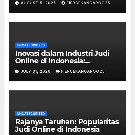
AUGUST 5, 2026
FIERCEKANGAROO25
UNCATEGORIZED
Inovasi dalam Industri Judi
Online di Indonesia:
Mengubah Permainan
JULY 31, 2026
FIERCEKANGAROO25
UNCATEGORIZED
Rajanya Taruhan: Popularitas
Judi Online di Indonesia