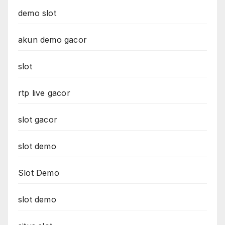
demo slot
akun demo gacor
slot
rtp live gacor
slot gacor
slot demo
Slot Demo
slot demo