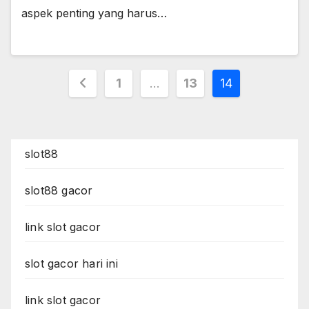
aspek penting yang harus…
Posts
1
…
13
14
pagination
slot88
slot88 gacor
link slot gacor
slot gacor hari ini
link slot gacor