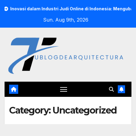
Skip
i dalam Industri Judi Online di Indonesia: Mengubah Permaina
to
Sun. Aug 9th, 2026
content
Category:
Uncategorized