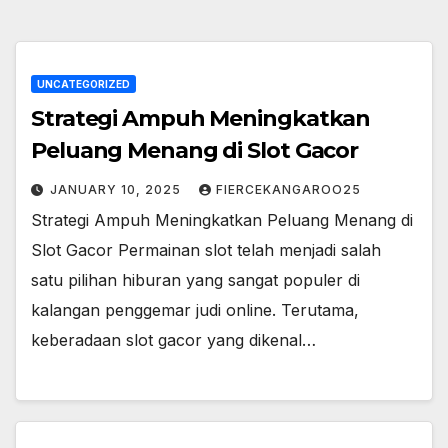
UNCATEGORIZED
Strategi Ampuh Meningkatkan
Peluang Menang di Slot Gacor
JANUARY 10, 2025
FIERCEKANGAROO25
Strategi Ampuh Meningkatkan Peluang Menang di
Slot Gacor Permainan slot telah menjadi salah
satu pilihan hiburan yang sangat populer di
kalangan penggemar judi online. Terutama,
keberadaan slot gacor yang dikenal…