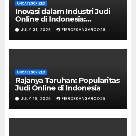
UNCATEGORIZED
Inovasi dalam Industri Judi
Online di Indonesia:
Mengubah Permainan
JULY 31, 2026
FIERCEKANGAROO25
UNCATEGORIZED
Rajanya Taruhan: Popularitas
Judi Online di Indonesia
JULY 16, 2026
FIERCEKANGAROO25