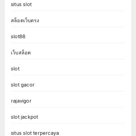
situs slot
สล็อตเว็บตรง
slot88
เว็บสล็อต
slot
slot gacor
rajavigor
slot jackpot
situs slot terpercaya