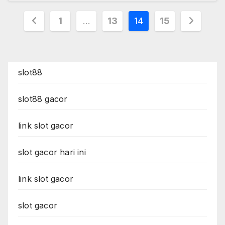
Posts
1
…
13
14
15
pagination
slot88
slot88 gacor
link slot gacor
slot gacor hari ini
link slot gacor
slot gacor