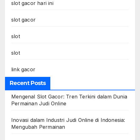
slot gacor hari ini
slot gacor
slot
slot
link gacor
Recent Posts
Mengenal Slot Gacor: Tren Terkini dalam Dunia
Permainan Judi Online
Inovasi dalam Industri Judi Online di Indonesia:
Mengubah Permainan