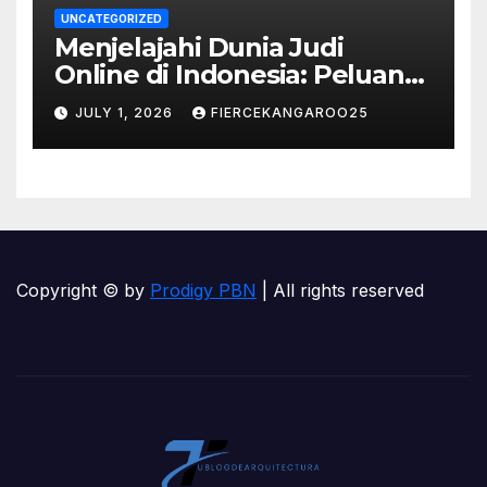
UNCATEGORIZED
Menjelajahi Dunia Judi
Online di Indonesia: Peluang
dan Tantangan
JULY 1, 2026
FIERCEKANGAROO25
Copyright © by
Prodigy PBN
| All rights reserved