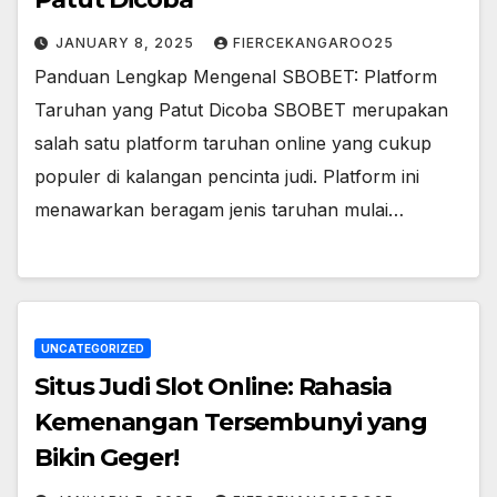
JANUARY 8, 2025
FIERCEKANGAROO25
Panduan Lengkap Mengenal SBOBET: Platform
Taruhan yang Patut Dicoba SBOBET merupakan
salah satu platform taruhan online yang cukup
populer di kalangan pencinta judi. Platform ini
menawarkan beragam jenis taruhan mulai…
UNCATEGORIZED
Situs Judi Slot Online: Rahasia
Kemenangan Tersembunyi yang
Bikin Geger!