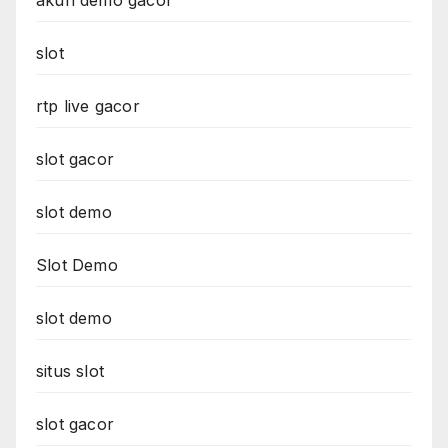
slot
rtp live gacor
slot gacor
slot demo
Slot Demo
slot demo
situs slot
slot gacor