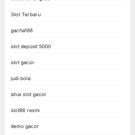
Slot Terbaru
gacha168
slot deposit 5000
slot gacor
judi bola
situs slot gacor
slot88 resmi
demo gacor