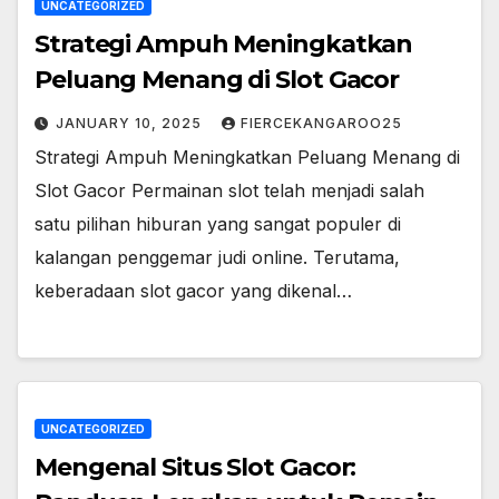
UNCATEGORIZED
Strategi Ampuh Meningkatkan
Peluang Menang di Slot Gacor
JANUARY 10, 2025
FIERCEKANGAROO25
Strategi Ampuh Meningkatkan Peluang Menang di
Slot Gacor Permainan slot telah menjadi salah
satu pilihan hiburan yang sangat populer di
kalangan penggemar judi online. Terutama,
keberadaan slot gacor yang dikenal…
UNCATEGORIZED
Mengenal Situs Slot Gacor: