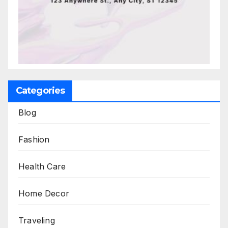
Categories
Blog
Fashion
Health Care
Home Decor
Traveling