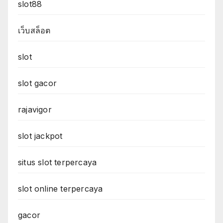
slot88
เว็บสล็อต
slot
slot gacor
rajavigor
slot jackpot
situs slot terpercaya
slot online terpercaya
gacor