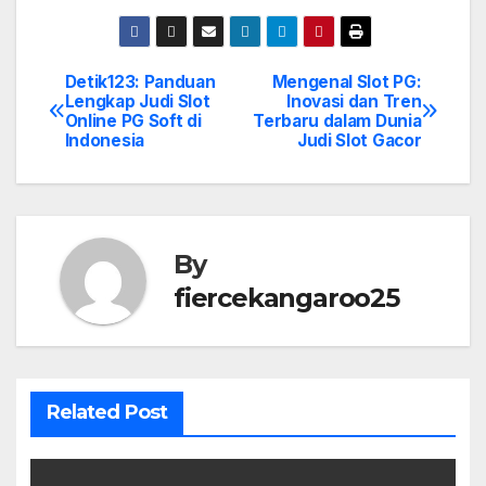
Detik123: Panduan
Mengenal Slot PG:
Post
Lengkap Judi Slot
Inovasi dan Tren
Online PG Soft di
Terbaru dalam Dunia
navigation
Indonesia
Judi Slot Gacor
By
fiercekangaroo25
Related Post