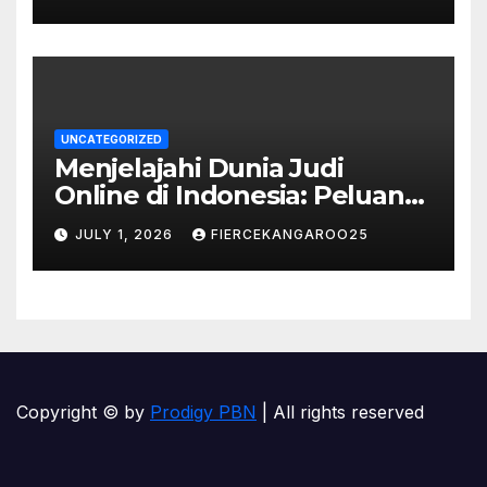
UNCATEGORIZED
Menjelajahi Dunia Judi
Online di Indonesia: Peluang
dan Tantangan
JULY 1, 2026
FIERCEKANGAROO25
Copyright © by
Prodigy PBN
| All rights reserved