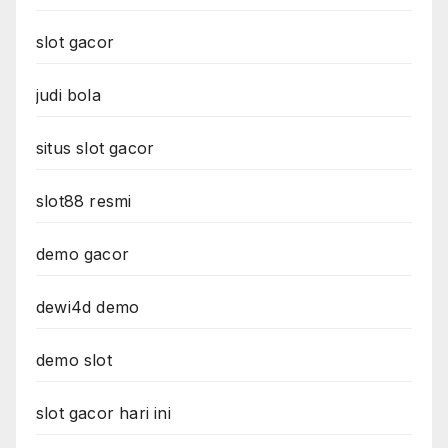
slot gacor
judi bola
situs slot gacor
slot88 resmi
demo gacor
dewi4d demo
demo slot
slot gacor hari ini