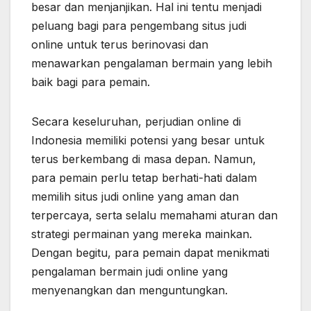
besar dan menjanjikan. Hal ini tentu menjadi
peluang bagi para pengembang situs judi
online untuk terus berinovasi dan
menawarkan pengalaman bermain yang lebih
baik bagi para pemain.
Secara keseluruhan, perjudian online di
Indonesia memiliki potensi yang besar untuk
terus berkembang di masa depan. Namun,
para pemain perlu tetap berhati-hati dalam
memilih situs judi online yang aman dan
terpercaya, serta selalu memahami aturan dan
strategi permainan yang mereka mainkan.
Dengan begitu, para pemain dapat menikmati
pengalaman bermain judi online yang
menyenangkan dan menguntungkan.