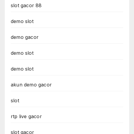
slot gacor 88
demo slot
demo gacor
demo slot
demo slot
akun demo gacor
slot
rtp live gacor
slot gacor