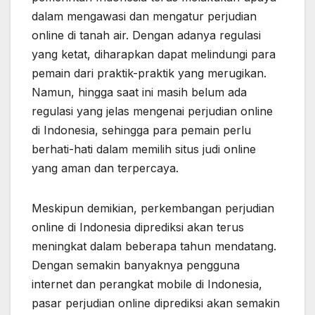
dalam mengawasi dan mengatur perjudian
online di tanah air. Dengan adanya regulasi
yang ketat, diharapkan dapat melindungi para
pemain dari praktik-praktik yang merugikan.
Namun, hingga saat ini masih belum ada
regulasi yang jelas mengenai perjudian online
di Indonesia, sehingga para pemain perlu
berhati-hati dalam memilih situs judi online
yang aman dan terpercaya.
Meskipun demikian, perkembangan perjudian
online di Indonesia diprediksi akan terus
meningkat dalam beberapa tahun mendatang.
Dengan semakin banyaknya pengguna
internet dan perangkat mobile di Indonesia,
pasar perjudian online diprediksi akan semakin