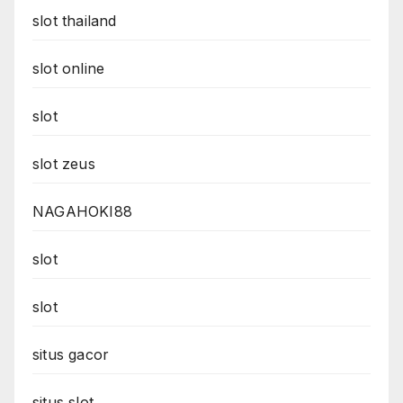
slot thailand
slot online
slot
slot zeus
NAGAHOKI88
slot
slot
situs gacor
situs slot