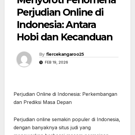
Perjudian Online di
Indonesia: Antara
Hobi dan Kecanduan
By
fiercekangaroo25
FEB 19, 2026
Perjudian Online di Indonesia: Perkembangan
dan Prediksi Masa Depan
Perjudian online semakin populer di Indonesia,
dengan banyaknya situs judi yang