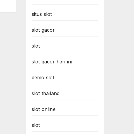
situs slot
slot gacor
slot
slot gacor hari ini
demo slot
slot thailand
slot online
slot