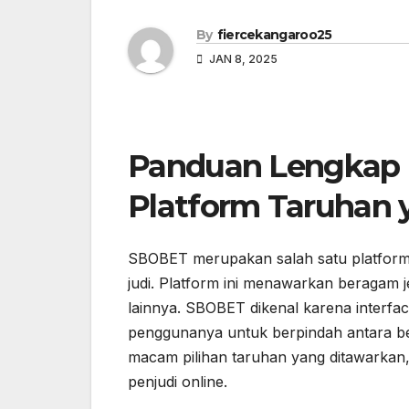
By
fiercekangaroo25
JAN 8, 2025
Panduan Lengkap
Platform Taruhan 
SBOBET merupakan salah satu platform 
judi. Platform ini menawarkan beragam j
lainnya. SBOBET dikenal karena interfa
penggunanya untuk berpindah antara ber
macam pilihan taruhan yang ditawarkan,
penjudi online.