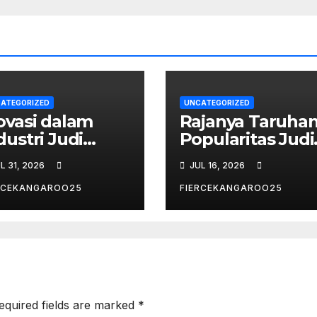
ATEGORIZED
UNCATEGORIZED
ovasi dalam
Rajanya Taruhan
dustri Judi
Popularitas Judi
line di
Online di
L 31, 2026
JUL 16, 2026
donesia:
Indonesia
engubah
RCEKANGAROO25
FIERCEKANGAROO25
rmainan
equired fields are marked
*