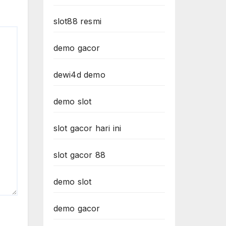
slot88 resmi
demo gacor
dewi4d demo
demo slot
slot gacor hari ini
slot gacor 88
demo slot
demo gacor