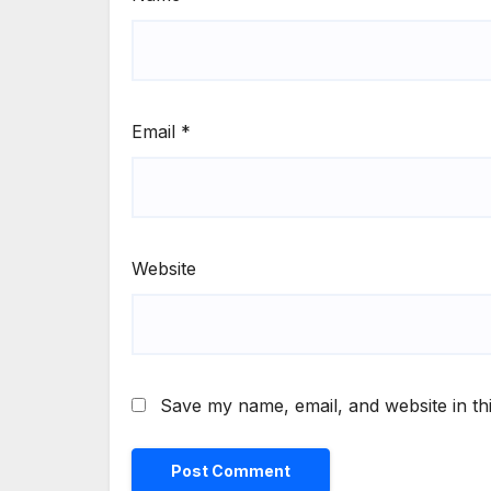
Email
*
Website
Save my name, email, and website in th