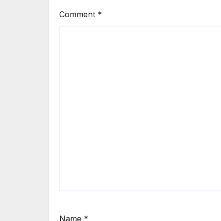
Comment
*
Name
*