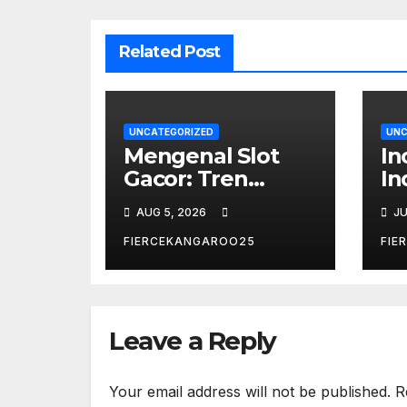
Related Post
UNCATEGORIZED
UNC
Mengenal Slot
In
Gacor: Tren
In
Terkini dalam
On
AUG 5, 2026
JU
Dunia Permainan
In
Judi Online
M
FIERCEKANGAROO25
FIE
Pe
Leave a Reply
Your email address will not be published.
R