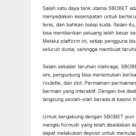
Salah satu daya tarik utama SBOBET adal
menyediakan kesempatan untuk bertaruh 
tenis, dan bahkan balap kuda. Selain i
bisa memberikan peluang lebih besar ke
Melalui platform ini, setiap pengguna b
seluruh dunia, sehingga membuat taruha
Selain sekadar taruhan olahraga, SBOBET
sini, pengunjung bisa menemukan berba
roulette, dan slot. Permainan-permaina
bermain yang interaktif. Dengan live de
langsung seolah-olah berada di kasino 
Untuk bergabung dengan SBOBET pun c
mengisi formulir yang telah disediakan 
dapat melakukan deposit untuk memulai t