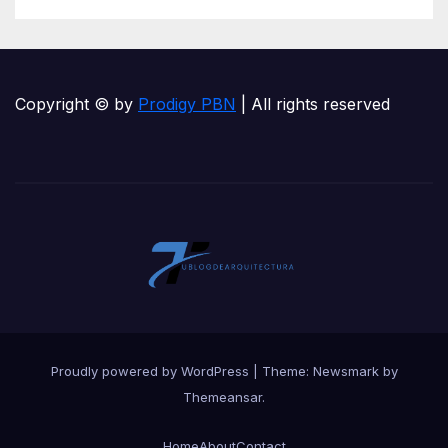
Copyright © by
Prodigy PBN
| All rights reserved
Proudly powered by WordPress
|
Theme:
Newsmark
by
Themeansar
.
Home
About
Contact