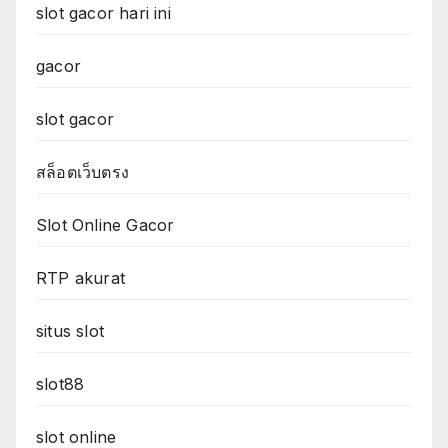
slot gacor hari ini
gacor
slot gacor
สล็อตเว็บตรง
Slot Online Gacor
RTP akurat
situs slot
slot88
slot online