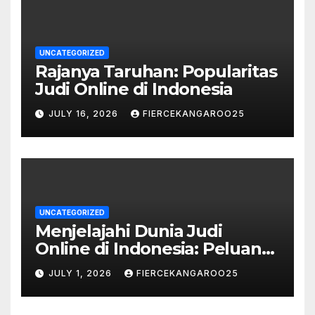
UNCATEGORIZED
Rajanya Taruhan: Popularitas
Judi Online di Indonesia
JULY 16, 2026
FIERCEKANGAROO25
UNCATEGORIZED
Menjelajahi Dunia Judi
Online di Indonesia: Peluang
dan Tantangan
JULY 1, 2026
FIERCEKANGAROO25