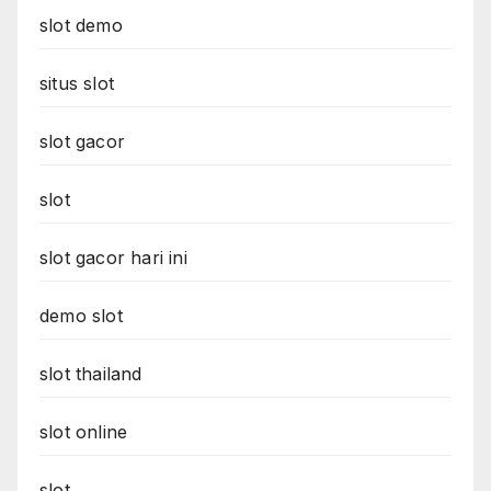
slot demo
situs slot
slot gacor
slot
slot gacor hari ini
demo slot
slot thailand
slot online
slot