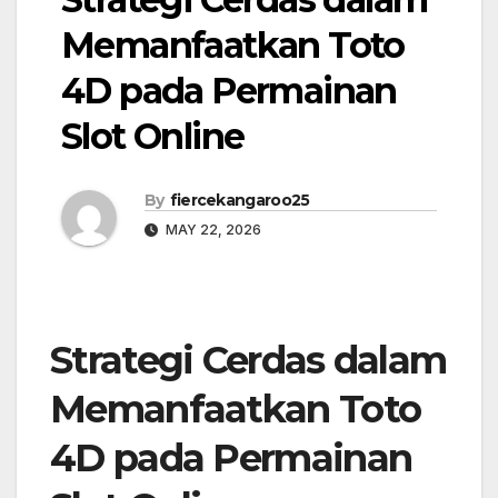
Memanfaatkan Toto
4D pada Permainan
Slot Online
By
fiercekangaroo25
MAY 22, 2026
Strategi Cerdas dalam
Memanfaatkan Toto
4D pada Permainan