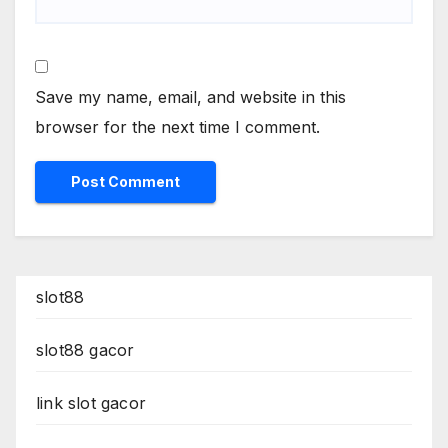
Save my name, email, and website in this
browser for the next time I comment.
slot88
slot88 gacor
link slot gacor