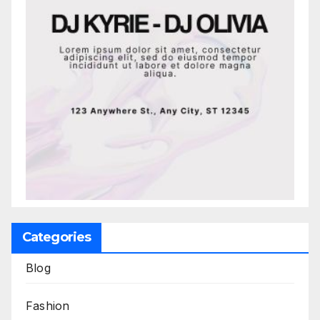
Categories
Blog
Fashion