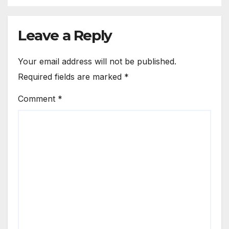
Leave a Reply
Your email address will not be published.
Required fields are marked
*
Comment
*