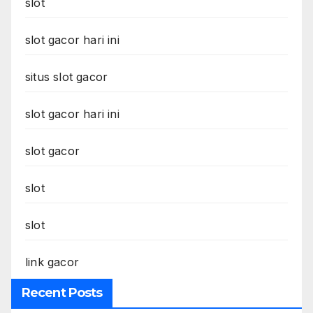
slot
slot gacor hari ini
situs slot gacor
slot gacor hari ini
slot gacor
slot
slot
link gacor
Recent Posts