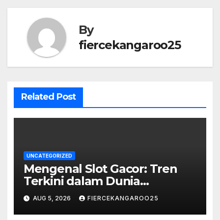
By
fiercekangaroo25
Related Post
UNCATEGORIZED
Mengenal Slot Gacor: Tren
Terkini dalam Dunia
Permainan Judi Online
AUG 5, 2026
FIERCEKANGAROO25