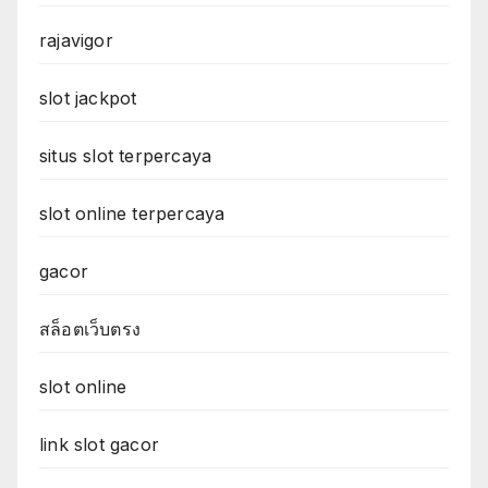
rajavigor
slot jackpot
situs slot terpercaya
slot online terpercaya
gacor
สล็อตเว็บตรง
slot online
link slot gacor