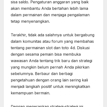
sisa saldo. Pengaturan anggaran yang baik
akan membantu Anda bertahan lebih lama
dalam permainan dan menjaga pengalaman
tetap menyenangkan.
Terakhir, tidak ada salahnya untuk bergabung
dalam komunitas atau forum yang membahas
tentang permainan slot dan toto 4d. Diskusi
dengan sesama pemain bisa membuka
wawasan Anda tentang trik baru dan strategi
yang mungkin belum pernah Anda pikirkan
sebelumnya. Berbaur dan berbagi
pengetahuan dengan orang lain sering kali
menjadi langkah positif untuk meningkatkan
kemampuan bermain.
Dengan menerapkan strategi-strategi ini,